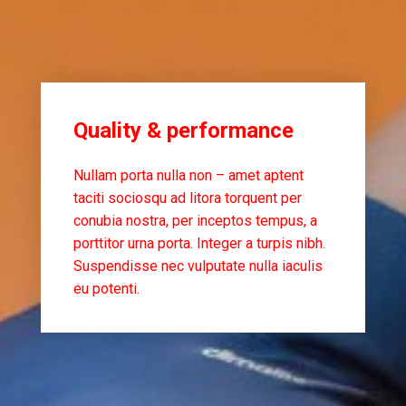
Quality & performance
Nullam porta nulla non – amet aptent
taciti sociosqu ad litora torquent per
conubia nostra, per inceptos tempus, a
porttitor urna porta. Integer a turpis nibh.
Suspendisse nec vulputate nulla iaculis
eu potenti.