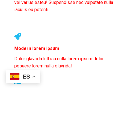
vel varius esteu! Suspendisse nec vulputate nulla
iaculis eu potenti.
Modern lorem ipsum
Dolor glavrida lull isu nulla lorem ipsum dolor
posuere lorem nulla glavrida!
ES
Flexible nulla amet lorem
Nulla lorem ipsum dolor posuere lorem amet nulla
amet lorem dolor ipsum.