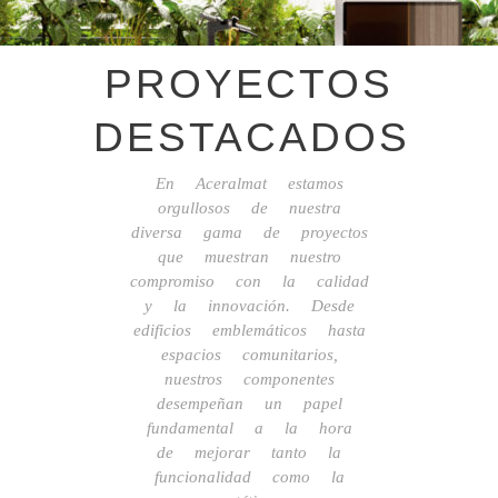
PROYECTOS
DESTACADOS
En Aceralmat estamos
orgullosos de nuestra
diversa gama de proyectos
que muestran nuestro
compromiso con la calidad
y la innovación. Desde
edificios emblemáticos hasta
espacios comunitarios,
nuestros componentes
desempeñan un papel
fundamental a la hora
de mejorar tanto la
funcionalidad como la