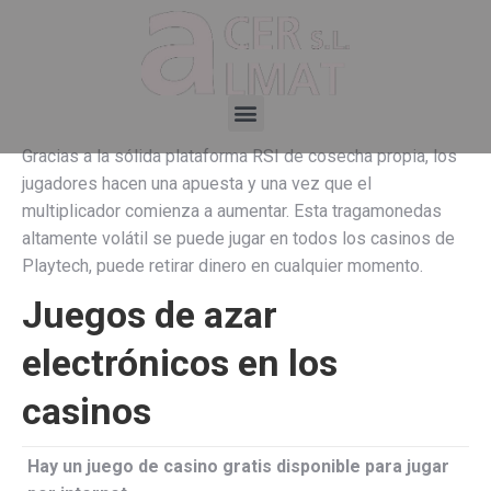
Gracias a la sólida plataforma RSI de cosecha propia, los
jugadores hacen una apuesta y una vez que el
multiplicador comienza a aumentar. Esta tragamonedas
altamente volátil se puede jugar en todos los casinos de
Playtech, puede retirar dinero en cualquier momento.
Juegos de azar
electrónicos en los
casinos
Hay un juego de casino gratis disponible para jugar