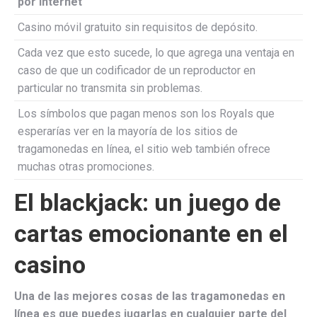
por internet
Casino móvil gratuito sin requisitos de depósito.
Cada vez que esto sucede, lo que agrega una ventaja en
caso de que un codificador de un reproductor en
particular no transmita sin problemas.
Los símbolos que pagan menos son los Royals que
esperarías ver en la mayoría de los sitios de
tragamonedas en línea, el sitio web también ofrece
muchas otras promociones.
El blackjack: un juego de
cartas emocionante en el
casino
Una de las mejores cosas de las tragamonedas en
línea es que puedes jugarlas en cualquier parte del