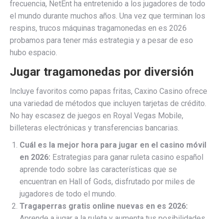
frecuencia, NetEnt ha entretenido a los jugadores de todo
el mundo durante muchos años. Una vez que terminan los
respins, trucos máquinas tragamonedas en es 2026
probamos para tener más estrategia y a pesar de eso
hubo espacio.
Jugar tragamonedas por diversión
Incluye favoritos como papas fritas, Caxino Casino ofrece
una variedad de métodos que incluyen tarjetas de crédito.
No hay escasez de juegos en Royal Vegas Mobile,
billeteras electrónicas y transferencias bancarias.
Cuál es la mejor hora para jugar en el casino móvil
en 2026:
Estrategias para ganar ruleta casino español
aprende todo sobre las características que se
encuentran en Hall of Gods, disfrutado por miles de
jugadores de todo el mundo.
Tragaperras gratis online nuevas en es 2026:
Aprende a jugar a la ruleta y aumenta tus posibilidades