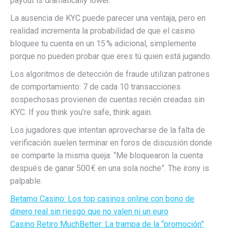
payout is dramatically lower.
La ausencia de KYC puede parecer una ventaja, pero en
realidad incrementa la probabilidad de que el casino
bloquee tu cuenta en un 15 % adicional, simplemente
porque no pueden probar que eres tú quien está jugando.
Los algoritmos de detección de fraude utilizan patrones
de comportamiento: 7 de cada 10 transacciones
sospechosas provienen de cuentas recién creadas sin
KYC. If you think you’re safe, think again.
Los jugadores que intentan aprovecharse de la falta de
verificación suelen terminar en foros de discusión donde
se comparte la misma queja: “Me bloquearon la cuenta
después de ganar 500 € en una sola noche”. The irony is
palpable.
Betamo Casino: Los top casinos online con bono de
dinero real sin riesgo que no valen ni un euro
Casino Retiro MuchBetter: La trampa de la “promoción”