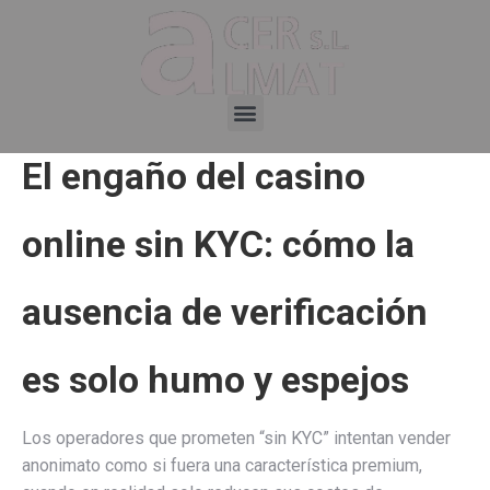
El engaño del casino
online sin KYC: cómo la
ausencia de verificación
es solo humo y espejos
Los operadores que prometen “sin KYC” intentan vender
anonimato como si fuera una característica premium,