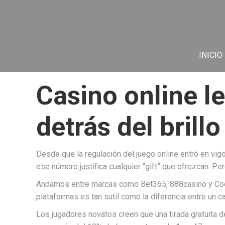
INICIO
Casino online le
detrás del brillo
Desde que la regulación del juego online entró en vig
ese número justifica cualquier “gift” que ofrezcan. P
Andamos entre marcas como Bet365, 888casino y Code
plataformas es tan sutil como la diferencia entre un ca
Los jugadores novatos creen que una tirada gratuita de 