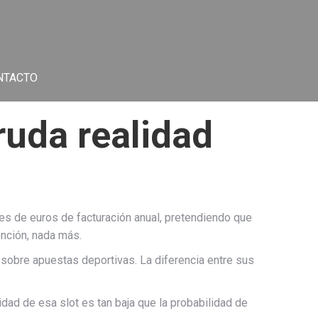
NTACTO
ruda realidad
nes de euros de facturación anual, pretendiendo que
ención, nada más.
obre apuestas deportivas. La diferencia entre sus
lidad de esa slot es tan baja que la probabilidad de