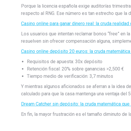
Porque la licencia española exige auditorías trimest
respecto al RNG. Ese número es tan estrecho que la dif
Casino online para ganar dinero real: la cruda realidad 
Los usuarios que intentan reclamar bonos “free” en l
resuelven sin ofrecer compensación alguna, simplemen
Casino online depósito 20 euros: la cruda matemática
Requisitos de apuesta: 30x depósito
Retención fiscal: 20% sobre ganancias >2,500 €
Tiempo medio de verificación: 3,7 minutos
Y mientras algunos aficionados se aferran a la idea de
calculado para que la casa mantenga una ventaja del 
Dream Catcher sin depósito: la cruda matemática que
En fin, la mayor frustración es el tamaño diminuto de la