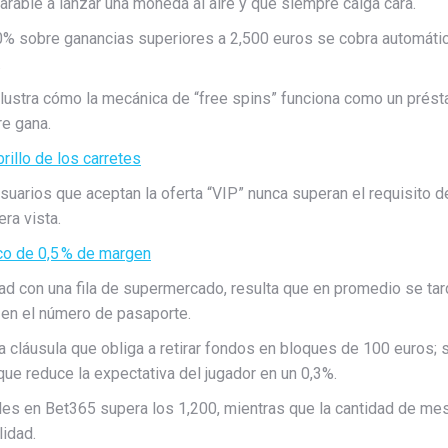
rable a lanzar una moneda al aire y que siempre caiga cara.
l 20% sobre ganancias superiores a 2,500 euros se cobra automáti
.
lustra cómo la mecánica de “free spins” funciona como un présta
re gana.
illo de los carretes
uarios que aceptan la oferta “VIP” nunca superan el requisito 
ra vista.
uco de 0,5 % de margen
idad con una fila de supermercado, resulta que en promedio se t
 en el número de pasaporte.
láusula que obliga a retirar fondos en bloques de 100 euros; si 
que reduce la expectativa del jugador en un 0,3%.
es en Bet365 supera los 1,200, mientras que la cantidad de mesa
lidad.